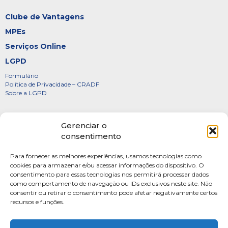
Clube de Vantagens
MPEs
Serviços Online
LGPD
Formulário
Política de Privacidade – CRADF
Sobre a LGPD
Certificados
Gerenciar o
Denúncias
consentimento
Galeria de Presidentes
Para fornecer as melhores experiências, usamos tecnologias como
Diretoria
cookies para armazenar e/ou acessar informações do dispositivo. O
consentimento para essas tecnologias nos permitirá processar dados
FOTOS
como comportamento de navegação ou IDs exclusivos neste site. Não
Webmail
consentir ou retirar o consentimento pode afetar negativamente certos
recursos e funções.
Artigos
Escritores do Sistema