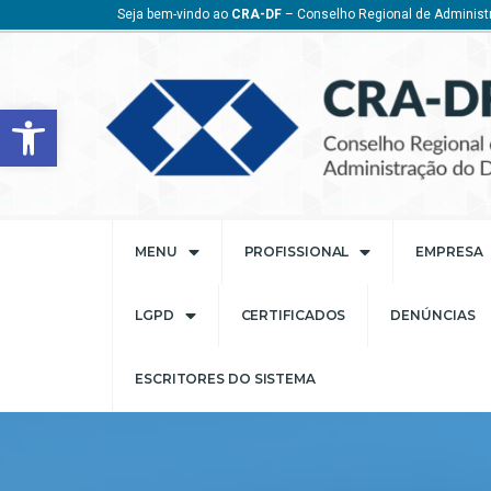
Seja bem-vindo ao
CRA-DF
– Conselho Regional de Administr
Barra de Ferramentas Aberta
MENU
PROFISSIONAL
EMPRESA
LGPD
CERTIFICADOS
DENÚNCIAS
ESCRITORES DO SISTEMA