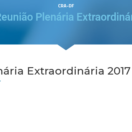
CRA-DF
Reunião Plenária Extraordiná
nária Extraordinária 2017
f