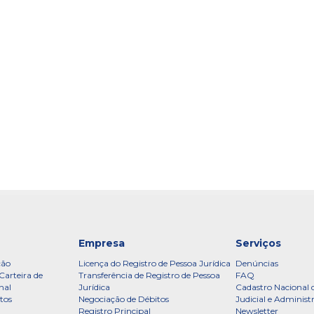
Empresa
Serviços
ção
Licença do Registro de Pessoa Jurídica
Denúncias
Carteira de
Transferência de Registro de Pessoa
FAQ
nal
Jurídica
Cadastro Nacional 
tos
Negociação de Débitos
Judicial e Administ
Registro Principal
Newsletter