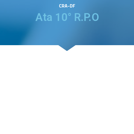
CRA-DF
Ata 10° R.P.O