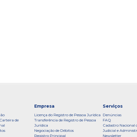
Empresa
Serviços
ção
Licença do Registro de Pessoa Jurídica
Denúncias
Carteira de
Transferência de Registro de Pessoa
FAQ
nal
Jurídica
Cadastro Nacional 
tos
Negociação de Débitos
Judicial e Administ
Registro Principal
Newsletter