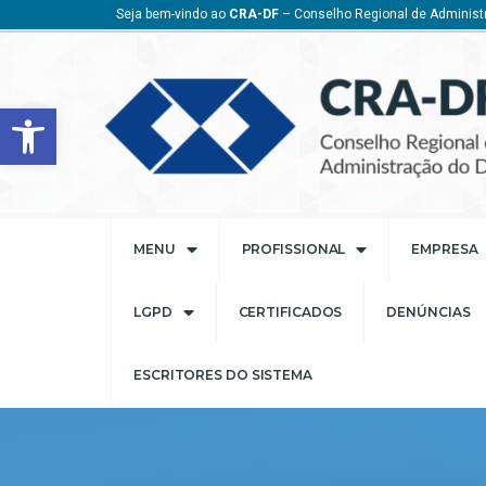
Seja bem-vindo ao
CRA-DF
– Conselho Regional de Administr
Barra de Ferramentas Aberta
MENU
PROFISSIONAL
EMPRESA
LGPD
CERTIFICADOS
DENÚNCIAS
ESCRITORES DO SISTEMA