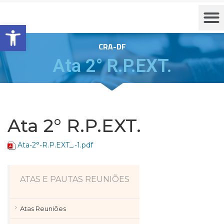
Barra de Ferramentas Aberta
CRA-DF
Ata 2° R.P.EXT.
Ata 2° R.P.EXT.
Ata-2°-R.P.EXT_.-1.pdf
ATAS E PAUTAS REUNIÕES
Atas Reuniões