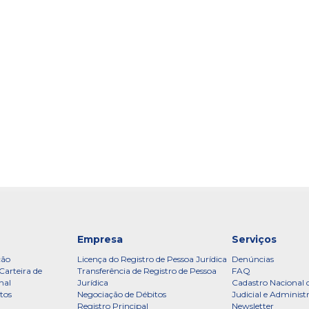
Empresa
Serviços
ção
Licença do Registro de Pessoa Jurídica
Denúncias
Carteira de
Transferência de Registro de Pessoa
FAQ
nal
Jurídica
Cadastro Nacional 
tos
Negociação de Débitos
Judicial e Administ
Registro Principal
Newsletter