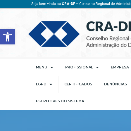
Seja bem-vindo ao
CRA-DF
– Conselho Regional de Administr
Barra de Ferramentas Aberta
MENU
PROFISSIONAL
EMPRESA
LGPD
CERTIFICADOS
DENÚNCIAS
ESCRITORES DO SISTEMA