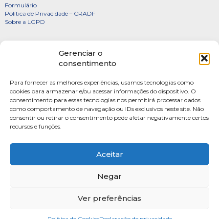
Formulário
Política de Privacidade – CRADF
Sobre a LGPD
Certificados
Gerenciar o
Denúncias
consentimento
Galeria de Presidentes
Para fornecer as melhores experiências, usamos tecnologias como
Diretoria
cookies para armazenar e/ou acessar informações do dispositivo. O
consentimento para essas tecnologias nos permitirá processar dados
FOTOS
como comportamento de navegação ou IDs exclusivos neste site. Não
Webmail
consentir ou retirar o consentimento pode afetar negativamente certos
recursos e funções.
Artigos
Escritores do Sistema
Aceitar
Negar
Ver preferências
SAUS Quadra 06, Bloco K, Ed.Belvedere sala 201 Asa Sul Brasilia-DF CEP: 70070-
915
Política de Cookies
Fone: (61) 4009-3333 Seg-Sex 9h às 17h
Declaração de privacidade