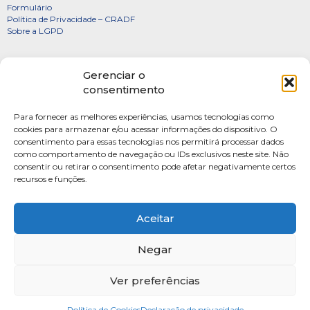
Formulário
Política de Privacidade – CRADF
Sobre a LGPD
Certificados
Gerenciar o
Denúncias
consentimento
Galeria de Presidentes
Para fornecer as melhores experiências, usamos tecnologias como
Diretoria
cookies para armazenar e/ou acessar informações do dispositivo. O
consentimento para essas tecnologias nos permitirá processar dados
FOTOS
como comportamento de navegação ou IDs exclusivos neste site. Não
Webmail
consentir ou retirar o consentimento pode afetar negativamente certos
recursos e funções.
Artigos
Escritores do Sistema
Aceitar
Negar
Ver preferências
SAUS Quadra 06, Bloco K, Ed.Belvedere sala 201 Asa Sul Brasilia-DF CEP: 70070-
915
Política de Cookies
Fone: (61) 4009-3333 Seg-Sex 9h às 17h
Declaração de privacidade