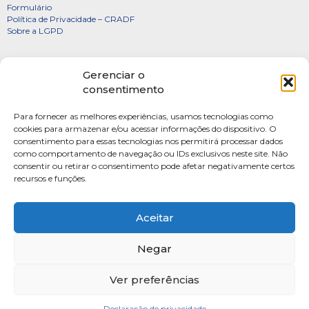
Formulário
Política de Privacidade – CRADF
Sobre a LGPD
Certificados
Gerenciar o
Denúncias
consentimento
Galeria de Presidentes
Para fornecer as melhores experiências, usamos tecnologias como
Diretoria
cookies para armazenar e/ou acessar informações do dispositivo. O
consentimento para essas tecnologias nos permitirá processar dados
FOTOS
como comportamento de navegação ou IDs exclusivos neste site. Não
Webmail
consentir ou retirar o consentimento pode afetar negativamente certos
recursos e funções.
Artigos
Escritores do Sistema
Aceitar
Negar
Ver preferências
SAUS Quadra 06, Bloco K, Ed.Belvedere sala 201 Asa Sul Brasilia-DF CEP: 70070-
915
Fone: (61) 4009-3333 Seg-Sex 9h às 17h
Declaração de privacidade