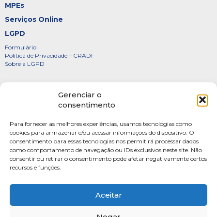
MPEs
Serviços Online
LGPD
Formulário
Política de Privacidade – CRADF
Sobre a LGPD
Certificados
Gerenciar o
Denúncias
consentimento
Galeria de Presidentes
Para fornecer as melhores experiências, usamos tecnologias como
Diretoria
cookies para armazenar e/ou acessar informações do dispositivo. O
consentimento para essas tecnologias nos permitirá processar dados
FOTOS
como comportamento de navegação ou IDs exclusivos neste site. Não
Webmail
consentir ou retirar o consentimento pode afetar negativamente certos
recursos e funções.
Artigos
Escritores do Sistema
Aceitar
Negar