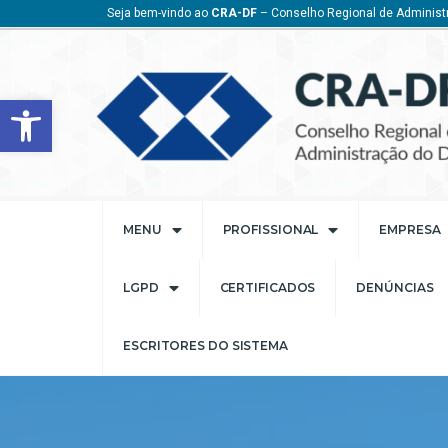
Seja bem-vindo ao
CRA-DF
– Conselho Regional de Administr
Barra de Ferramentas Aberta
MENU
PROFISSIONAL
EMPRESA
LGPD
CERTIFICADOS
DENÚNCIAS
ESCRITORES DO SISTEMA