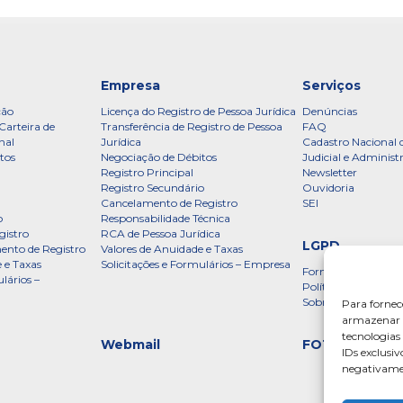
Empresa
Serviços
ção
Licença do Registro de Pessoa Jurídica
Denúncias
Carteira de
Transferência de Registro de Pessoa
FAQ
nal
Jurídica
Cadastro Nacional 
tos
Negociação de Débitos
Judicial e Administ
Registro Principal
Newsletter
Registro Secundário
Ouvidoria
Cancelamento de Registro
SEI
o
Responsabilidade Técnica
gistro
RCA de Pessoa Jurídica
LGPD
ento de Registro
Valores de Anuidade e Taxas
 e Taxas
Solicitações e Formulários – Empresa
Formulário
lários –
Política de Privac
Sobre a LGPD
Para fornec
armazenar e
tecnologia
Webmail
FOTOS
IDs exclusiv
negativamen