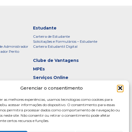
Estudante
Carteira de Estudante
Solicitações e Formulários – Estudante
de Administrador
Carteira Estudantil Digital
rador Perito
Clube de Vantagens
MPEs
Serviços Online
Certificados
Gerenciar o consentimento
idade – CRADF
Denúncias
er as melhores experiências, usamos tecnologias como cookies para
Galeria de Presidentes
/ou acessar informações do dispositivo. O consentimento para essas
s nos permitirá processar dados como comportamento de navegação ou
Diretoria
os neste site. Não consentir ou retirar o consentimento pode afetar
te certos recursos e funções.