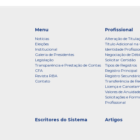
Menu
Profissional
Notícias
Alteração de Titula
Eleições
Título Adicional na 
Institucional
Identidade Profissio
Galeria de Presidentes
Negociação de Débi
Legislação
Solicitar Certidão
Transparência e Prestação de Contas
Tipos de Registros
CFA
Registro Principal
Revista RBA
Registro Secundári
Contato
Transferência de Re
Licença e Cancelam
Valores de Anuidade
Solicitações e Formu
Profissional
Escritores do Sistema
Artigos