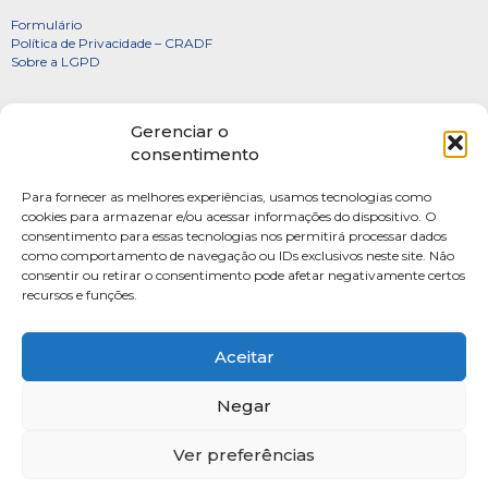
Formulário
Política de Privacidade – CRADF
Sobre a LGPD
Certificados
Gerenciar o
Denúncias
consentimento
Galeria de Presidentes
Para fornecer as melhores experiências, usamos tecnologias como
Diretoria
cookies para armazenar e/ou acessar informações do dispositivo. O
consentimento para essas tecnologias nos permitirá processar dados
FOTOS
como comportamento de navegação ou IDs exclusivos neste site. Não
Webmail
consentir ou retirar o consentimento pode afetar negativamente certos
recursos e funções.
Artigos
Escritores do Sistema
Aceitar
Negar
Ver preferências
SAUS Quadra 06, Bloco K, Ed.Belvedere sala 201 Asa Sul Brasilia-DF CEP: 70070-
915