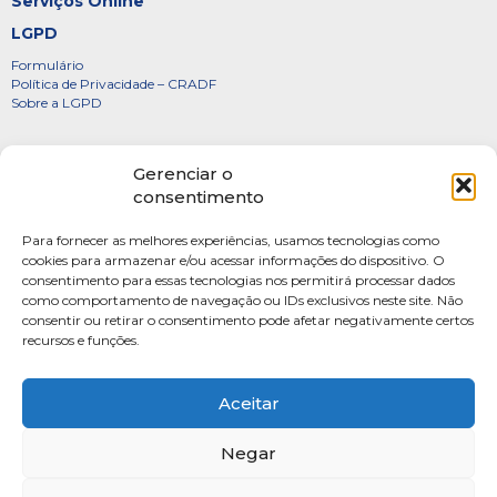
Serviços Online
LGPD
Formulário
Política de Privacidade – CRADF
Sobre a LGPD
Certificados
Gerenciar o
Denúncias
consentimento
Galeria de Presidentes
Para fornecer as melhores experiências, usamos tecnologias como
Diretoria
cookies para armazenar e/ou acessar informações do dispositivo. O
consentimento para essas tecnologias nos permitirá processar dados
FOTOS
como comportamento de navegação ou IDs exclusivos neste site. Não
Webmail
consentir ou retirar o consentimento pode afetar negativamente certos
recursos e funções.
Artigos
Escritores do Sistema
Aceitar
Negar