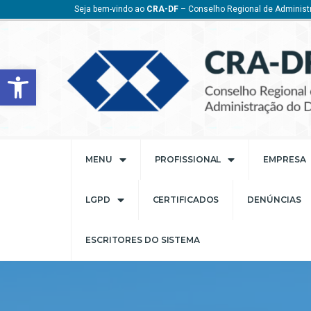
Seja bem-vindo ao
CRA-DF
– Conselho Regional de Administr
Barra de Ferramentas Aberta
MENU
PROFISSIONAL
EMPRESA
LGPD
CERTIFICADOS
DENÚNCIAS
ESCRITORES DO SISTEMA