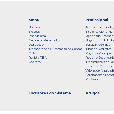
Menu
Profissional
Notícias
Alteração de Titula
Eleições
Título Adicional na 
Institucional
Identidade Profissio
Galeria de Presidentes
Negociação de Débi
Legislação
Solicitar Certidão
Transparência e Prestação de Contas
Tipos de Registros
CFA
Registro Principal
Revista RBA
Registro Secundári
Contato
Transferência de Re
Licença e Cancelam
Valores de Anuidade
Solicitações e Formu
Profissional
Escritores do Sistema
Artigos