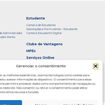
Estudante
Carteira de Estudante
Solicitações e Formulários – Estudante
de Administrador
Carteira Estudantil Digital
rador Perito
Clube de Vantagens
MPEs
Serviços Online
Certificados
Gerenciar o consentimento
idade – CRADF
Denúncias
er as melhores experiências, usamos tecnologias como cookies para
Galeria de Presidentes
/ou acessar informações do dispositivo. O consentimento para essas
s nos permitirá processar dados como comportamento de navegação ou
Diretoria
os neste site. Não consentir ou retirar o consentimento pode afetar
te certos recursos e funções.