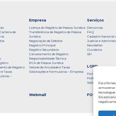
Empresa
Serviços
ção
Licença do Registro de Pessoa Jurídica
Denúncias
Carteira de
Transferência de Registro de Pessoa
FAQ
nal
Jurídica
Cadastro Nacional 
tos
Negociação de Débitos
Judicial e Administ
Registro Principal
Newsletter
Registro Secundário
Ouvidoria
Cancelamento de Registro
SEI
o
Responsabilidade Técnica
gistro
RCA de Pessoa Jurídica
LGPD
ento de Registro
Valores de Anuidade e Taxas
 e Taxas
Solicitações e Formulários – Empresa
Formulário
lários –
Política de Privac
Sobre a LGPD
Para fornec
armazenar e
tecnologia
Webmail
FOTOS
IDs exclusiv
negativamen