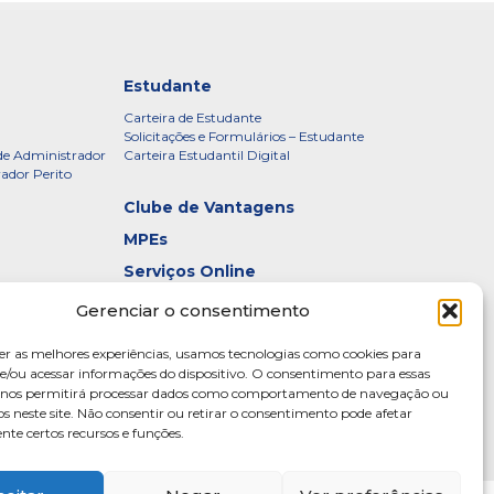
Estudante
Carteira de Estudante
Solicitações e Formulários – Estudante
de Administrador
Carteira Estudantil Digital
rador Perito
Clube de Vantagens
MPEs
Serviços Online
Certificados
Gerenciar o consentimento
idade – CRADF
Denúncias
er as melhores experiências, usamos tecnologias como cookies para
Galeria de Presidentes
/ou acessar informações do dispositivo. O consentimento para essas
s nos permitirá processar dados como comportamento de navegação ou
Diretoria
os neste site. Não consentir ou retirar o consentimento pode afetar
te certos recursos e funções.