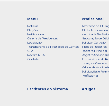
Menu
Profissional
Notícias
Alteração de Titula
Eleições
Título Adicional na 
Institucional
Identidade Profissio
Galeria de Presidentes
Negociação de Débi
Legislação
Solicitar Certidão
Transparência e Prestação de Contas
Tipos de Registros
CFA
Registro Principal
Revista RBA
Registro Secundári
Contato
Transferência de Re
Licença e Cancelam
Valores de Anuidade
Solicitações e Formu
Profissional
Escritores do Sistema
Artigos