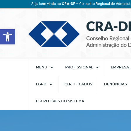
Seja bem-vindo ao
CRA-DF
– Conselho Regional de Administr
Barra de Ferramentas Aberta
MENU
PROFISSIONAL
EMPRESA
LGPD
CERTIFICADOS
DENÚNCIAS
ESCRITORES DO SISTEMA