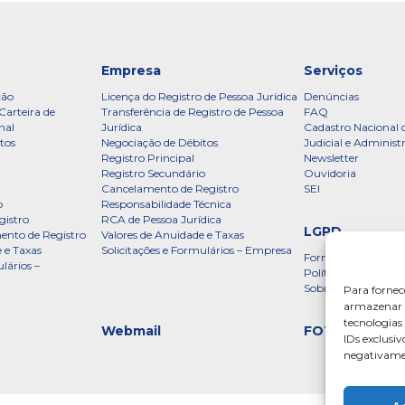
Empresa
Serviços
ção
Licença do Registro de Pessoa Jurídica
Denúncias
Carteira de
Transferência de Registro de Pessoa
FAQ
nal
Jurídica
Cadastro Nacional 
tos
Negociação de Débitos
Judicial e Administ
Registro Principal
Newsletter
Registro Secundário
Ouvidoria
Cancelamento de Registro
SEI
o
Responsabilidade Técnica
gistro
RCA de Pessoa Jurídica
LGPD
ento de Registro
Valores de Anuidade e Taxas
 e Taxas
Solicitações e Formulários – Empresa
Formulário
lários –
Política de Privac
Sobre a LGPD
Para fornec
armazenar e
tecnologia
Webmail
FOTOS
IDs exclusiv
negativamen