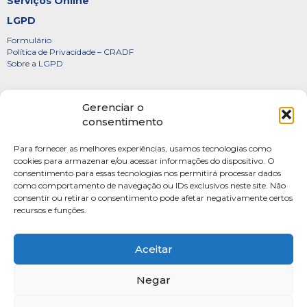
Serviços Online
LGPD
Formulário
Política de Privacidade – CRADF
Sobre a LGPD
Certificados
Gerenciar o
Denúncias
consentimento
Galeria de Presidentes
Para fornecer as melhores experiências, usamos tecnologias como
Diretoria
cookies para armazenar e/ou acessar informações do dispositivo. O
consentimento para essas tecnologias nos permitirá processar dados
FOTOS
como comportamento de navegação ou IDs exclusivos neste site. Não
Webmail
consentir ou retirar o consentimento pode afetar negativamente certos
recursos e funções.
Artigos
Escritores do Sistema
Aceitar
Negar