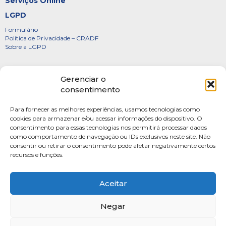
Serviços Online
LGPD
Formulário
Política de Privacidade – CRADF
Sobre a LGPD
Certificados
Gerenciar o
Denúncias
consentimento
Galeria de Presidentes
Para fornecer as melhores experiências, usamos tecnologias como
Diretoria
cookies para armazenar e/ou acessar informações do dispositivo. O
consentimento para essas tecnologias nos permitirá processar dados
FOTOS
como comportamento de navegação ou IDs exclusivos neste site. Não
Webmail
consentir ou retirar o consentimento pode afetar negativamente certos
recursos e funções.
Artigos
Escritores do Sistema
Aceitar
Negar