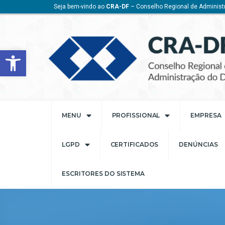
Seja bem-vindo ao
CRA-DF
– Conselho Regional de Administr
Barra de Ferramentas Aberta
MENU
PROFISSIONAL
EMPRESA
LGPD
CERTIFICADOS
DENÚNCIAS
ESCRITORES DO SISTEMA