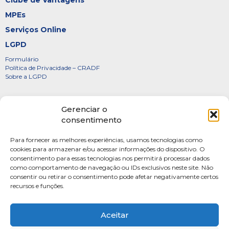
Clube de Vantagens
MPEs
Serviços Online
LGPD
Formulário
Política de Privacidade – CRADF
Sobre a LGPD
Certificados
Gerenciar o
Denúncias
consentimento
Galeria de Presidentes
Para fornecer as melhores experiências, usamos tecnologias como
Diretoria
cookies para armazenar e/ou acessar informações do dispositivo. O
consentimento para essas tecnologias nos permitirá processar dados
FOTOS
como comportamento de navegação ou IDs exclusivos neste site. Não
Webmail
consentir ou retirar o consentimento pode afetar negativamente certos
recursos e funções.
Artigos
Escritores do Sistema
Aceitar