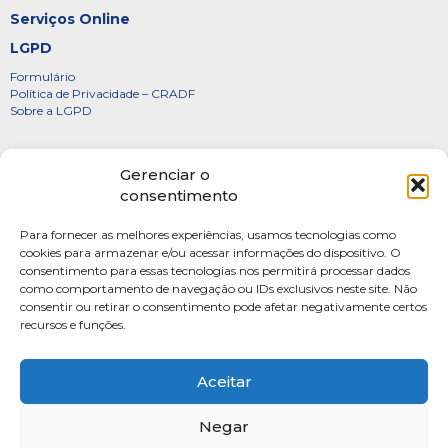
Serviços Online
LGPD
Formulário
Política de Privacidade – CRADF
Sobre a LGPD
Certificados
Gerenciar o
Denúncias
consentimento
Galeria de Presidentes
Para fornecer as melhores experiências, usamos tecnologias como
Diretoria
cookies para armazenar e/ou acessar informações do dispositivo. O
consentimento para essas tecnologias nos permitirá processar dados
FOTOS
como comportamento de navegação ou IDs exclusivos neste site. Não
Webmail
consentir ou retirar o consentimento pode afetar negativamente certos
recursos e funções.
Artigos
Escritores do Sistema
Aceitar
Negar