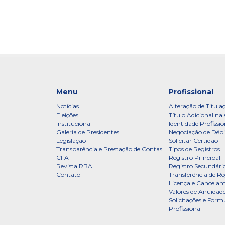
Menu
Profissional
Notícias
Alteração de Titula
Eleições
Título Adicional na 
Institucional
Identidade Profissio
Galeria de Presidentes
Negociação de Débi
Legislação
Solicitar Certidão
Transparência e Prestação de Contas
Tipos de Registros
CFA
Registro Principal
Revista RBA
Registro Secundári
Contato
Transferência de Re
Licença e Cancelam
Valores de Anuidade
Solicitações e Formu
Profissional