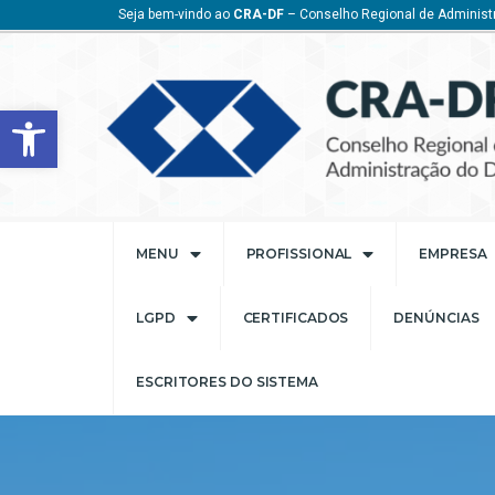
Seja bem-vindo ao
CRA-DF
– Conselho Regional de Administr
Barra de Ferramentas Aberta
MENU
PROFISSIONAL
EMPRESA
LGPD
CERTIFICADOS
DENÚNCIAS
ESCRITORES DO SISTEMA