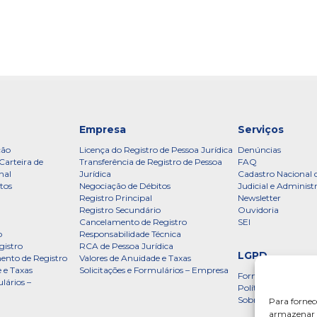
Empresa
Serviços
ção
Licença do Registro de Pessoa Jurídica
Denúncias
Carteira de
Transferência de Registro de Pessoa
FAQ
nal
Jurídica
Cadastro Nacional 
tos
Negociação de Débitos
Judicial e Administ
Registro Principal
Newsletter
Registro Secundário
Ouvidoria
Cancelamento de Registro
SEI
o
Responsabilidade Técnica
gistro
RCA de Pessoa Jurídica
LGPD
ento de Registro
Valores de Anuidade e Taxas
 e Taxas
Solicitações e Formulários – Empresa
Formulário
lários –
Política de Privac
Sobre a LGPD
Para fornec
armazenar e