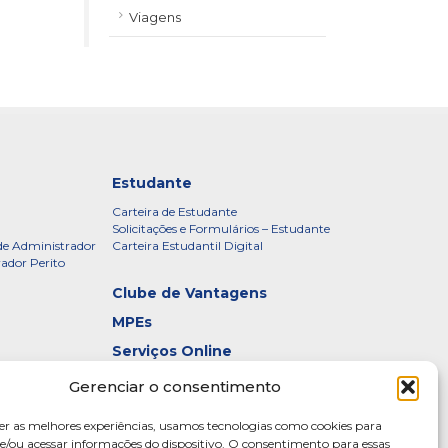
Viagens
Estudante
Carteira de Estudante
Solicitações e Formulários – Estudante
de Administrador
Carteira Estudantil Digital
rador Perito
Clube de Vantagens
MPEs
Serviços Online
Certificados
Gerenciar o consentimento
idade – CRADF
Denúncias
er as melhores experiências, usamos tecnologias como cookies para
Galeria de Presidentes
/ou acessar informações do dispositivo. O consentimento para essas