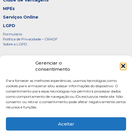
Clube de Vantagens
MPEs
Serviços Online
LGPD
Formulário
Política de Privacidade – CRADF
Sobre a LGPD
Certificados
Gerenciar o
Denúncias
consentimento
Galeria de Presidentes
Para fornecer as melhores experiências, usamos tecnologias como
Diretoria
cookies para armazenar e/ou acessar informações do dispositivo. O
consentimento para essas tecnologias nos permitirá processar dados
FOTOS
como comportamento de navegação ou IDs exclusivos neste site. Não
Webmail
consentir ou retirar o consentimento pode afetar negativamente certos
recursos e funções.
Artigos
Escritores do Sistema
Aceitar