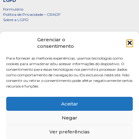
LGPD
Formulário
Política de Privacidade – CRADF
Sobre a LGPD
Certificados
Gerenciar o
Denúncias
consentimento
Galeria de Presidentes
Para fornecer as melhores experiências, usamos tecnologias como
Diretoria
cookies para armazenar e/ou acessar informações do dispositivo. O
consentimento para essas tecnologias nos permitirá processar dados
FOTOS
como comportamento de navegação ou IDs exclusivos neste site. Não
Webmail
consentir ou retirar o consentimento pode afetar negativamente certos
recursos e funções.
Artigos
Escritores do Sistema
Aceitar
Negar
Ver preferências
SAUS Quadra 06, Bloco K, Ed.Belvedere sala 201 Asa Sul Brasilia-DF CEP: 70070-