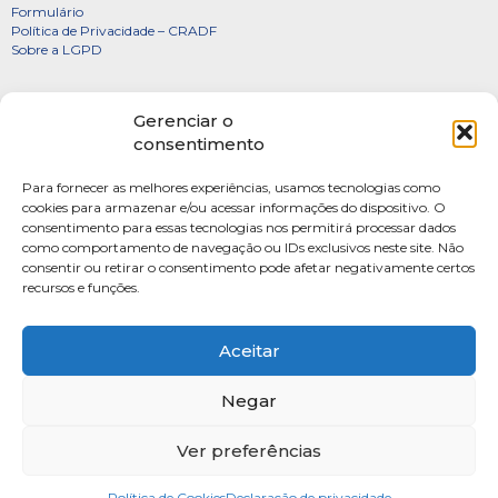
Formulário
Política de Privacidade – CRADF
Sobre a LGPD
Certificados
Gerenciar o
Denúncias
consentimento
Galeria de Presidentes
Para fornecer as melhores experiências, usamos tecnologias como
Diretoria
cookies para armazenar e/ou acessar informações do dispositivo. O
consentimento para essas tecnologias nos permitirá processar dados
FOTOS
como comportamento de navegação ou IDs exclusivos neste site. Não
Webmail
consentir ou retirar o consentimento pode afetar negativamente certos
recursos e funções.
Artigos
Escritores do Sistema
Aceitar
Negar
Ver preferências
SAUS Quadra 06, Bloco K, Ed.Belvedere sala 201 Asa Sul Brasilia-DF CEP: 70070-
915
Política de Cookies
Fone: (61) 4009-3333 Seg-Sex 9h às 17h
Declaração de privacidade