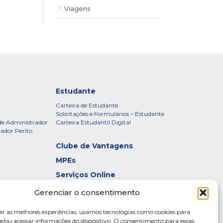
Viagens
Estudante
Carteira de Estudante
Solicitações e Formulários – Estudante
de Administrador
Carteira Estudantil Digital
rador Perito
Clube de Vantagens
MPEs
Serviços Online
Certificados
Gerenciar o consentimento
idade – CRADF
Denúncias
er as melhores experiências, usamos tecnologias como cookies para
Galeria de Presidentes
/ou acessar informações do dispositivo. O consentimento para essas