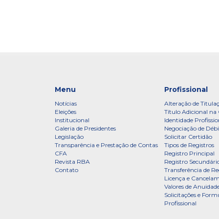
Menu
Profissional
Notícias
Alteração de Titula
Eleições
Título Adicional na 
Institucional
Identidade Profissio
Galeria de Presidentes
Negociação de Débi
Legislação
Solicitar Certidão
Transparência e Prestação de Contas
Tipos de Registros
CFA
Registro Principal
Revista RBA
Registro Secundári
Contato
Transferência de Re
Licença e Cancelam
Valores de Anuidade
Solicitações e Formu
Profissional