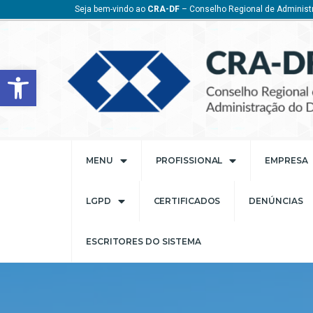
Seja bem-vindo ao
CRA-DF
– Conselho Regional de Administr
Barra de Ferramentas Aberta
MENU
PROFISSIONAL
EMPRESA
LGPD
CERTIFICADOS
DENÚNCIAS
ESCRITORES DO SISTEMA