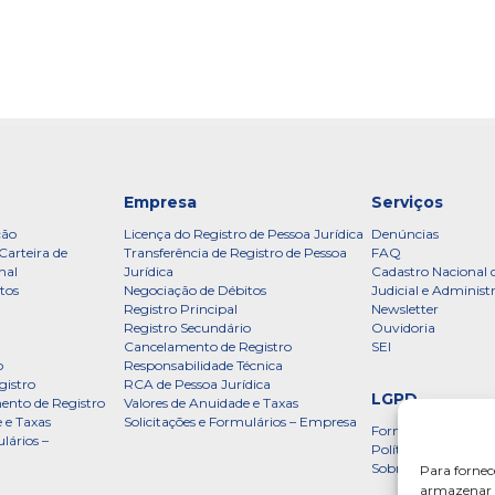
Empresa
Serviços
ção
Licença do Registro de Pessoa Jurídica
Denúncias
Carteira de
Transferência de Registro de Pessoa
FAQ
nal
Jurídica
Cadastro Nacional 
tos
Negociação de Débitos
Judicial e Administ
Registro Principal
Newsletter
Registro Secundário
Ouvidoria
Cancelamento de Registro
SEI
o
Responsabilidade Técnica
gistro
RCA de Pessoa Jurídica
LGPD
ento de Registro
Valores de Anuidade e Taxas
 e Taxas
Solicitações e Formulários – Empresa
Formulário
lários –
Política de Privac
Sobre a LGPD
Para fornec
armazenar e