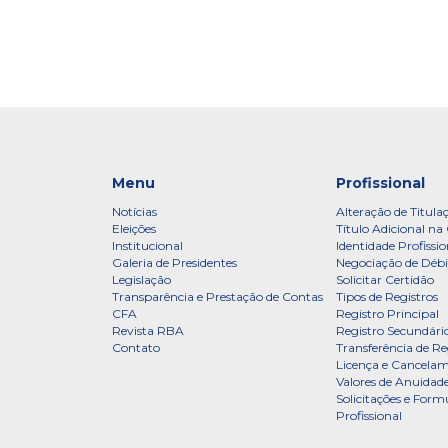
Menu
Profissional
Notícias
Alteração de Titula
Eleições
Título Adicional na 
Institucional
Identidade Profissio
Galeria de Presidentes
Negociação de Débi
Legislação
Solicitar Certidão
Transparência e Prestação de Contas
Tipos de Registros
CFA
Registro Principal
Revista RBA
Registro Secundári
Contato
Transferência de Re
Licença e Cancelam
Valores de Anuidade
Solicitações e Formu
Profissional