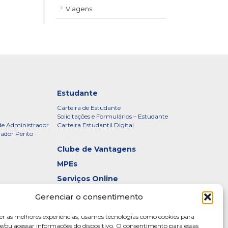
Viagens
Estudante
Carteira de Estudante
Solicitações e Formulários – Estudante
de Administrador
Carteira Estudantil Digital
rador Perito
Clube de Vantagens
MPEs
Serviços Online
Certificados
Gerenciar o consentimento
idade – CRADF
Denúncias
er as melhores experiências, usamos tecnologias como cookies para
Galeria de Presidentes
/ou acessar informações do dispositivo. O consentimento para essas