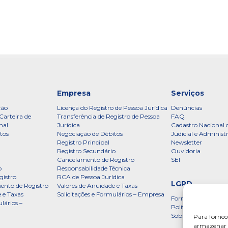
Empresa
Serviços
ção
Licença do Registro de Pessoa Jurídica
Denúncias
Carteira de
Transferência de Registro de Pessoa
FAQ
nal
Jurídica
Cadastro Nacional 
tos
Negociação de Débitos
Judicial e Administ
Registro Principal
Newsletter
Registro Secundário
Ouvidoria
Cancelamento de Registro
SEI
o
Responsabilidade Técnica
gistro
RCA de Pessoa Jurídica
LGPD
ento de Registro
Valores de Anuidade e Taxas
 e Taxas
Solicitações e Formulários – Empresa
Formulário
lários –
Política de Privac
Sobre a LGPD
Para fornec
armazenar e