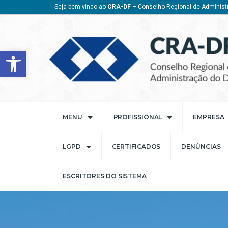
Seja bem-vindo ao
CRA-DF
– Conselho Regional de Administr
Barra de Ferramentas Aberta
MENU
PROFISSIONAL
EMPRESA
LGPD
CERTIFICADOS
DENÚNCIAS
ESCRITORES DO SISTEMA