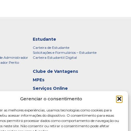
Estudante
Carteira de Estudante
Solicitações e Formulários – Estudante
de Administrador
Carteira Estudantil Digital
rador Perito
Clube de Vantagens
MPEs
Serviços Online
Certificados
Gerenciar o consentimento
idade – CRADF
Denúncias
er as melhores experiências, usamos tecnologias como cookies para
Galeria de Presidentes
/ou acessar informações do dispositivo. O consentimento para essas
s nos permitirá processar dados como comportamento de navegação ou
Diretoria
os neste site. Não consentir ou retirar o consentimento pode afetar