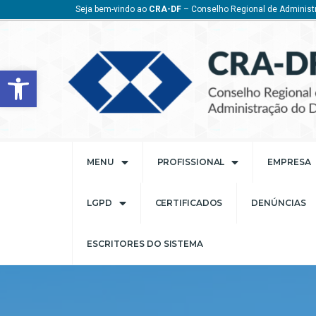
Seja bem-vindo ao
CRA-DF
– Conselho Regional de Administr
Barra de Ferramentas Aberta
MENU
PROFISSIONAL
EMPRESA
LGPD
CERTIFICADOS
DENÚNCIAS
ESCRITORES DO SISTEMA