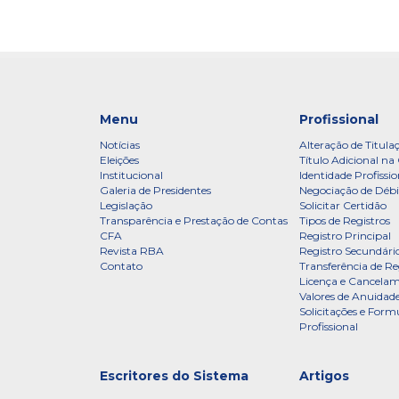
Menu
Profissional
Notícias
Alteração de Titula
Eleições
Título Adicional na 
Institucional
Identidade Profissio
Galeria de Presidentes
Negociação de Débi
Legislação
Solicitar Certidão
Transparência e Prestação de Contas
Tipos de Registros
CFA
Registro Principal
Revista RBA
Registro Secundári
Contato
Transferência de Re
Licença e Cancelam
Valores de Anuidade
Solicitações e Formu
Profissional
Escritores do Sistema
Artigos