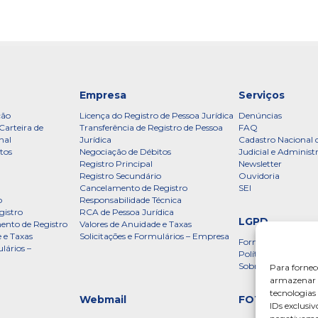
Empresa
Serviços
ção
Licença do Registro de Pessoa Jurídica
Denúncias
Carteira de
Transferência de Registro de Pessoa
FAQ
nal
Jurídica
Cadastro Nacional 
tos
Negociação de Débitos
Judicial e Administ
Registro Principal
Newsletter
Registro Secundário
Ouvidoria
Cancelamento de Registro
SEI
o
Responsabilidade Técnica
gistro
RCA de Pessoa Jurídica
LGPD
ento de Registro
Valores de Anuidade e Taxas
 e Taxas
Solicitações e Formulários – Empresa
Formulário
lários –
Política de Privac
Sobre a LGPD
Para fornec
armazenar e
tecnologia
Webmail
FOTOS
IDs exclusiv