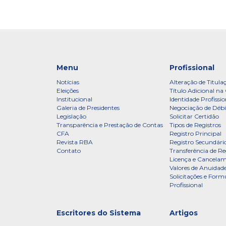
Menu
Profissional
Notícias
Alteração de Titula
Eleições
Título Adicional na 
Institucional
Identidade Profissio
Galeria de Presidentes
Negociação de Débi
Legislação
Solicitar Certidão
Transparência e Prestação de Contas
Tipos de Registros
CFA
Registro Principal
Revista RBA
Registro Secundári
Contato
Transferência de Re
Licença e Cancelam
Valores de Anuidade
Solicitações e Formu
Profissional
Escritores do Sistema
Artigos