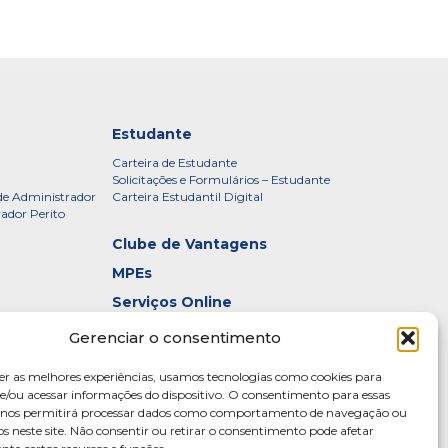
Estudante
Carteira de Estudante
Solicitações e Formulários – Estudante
de Administrador
Carteira Estudantil Digital
rador Perito
Clube de Vantagens
MPEs
Serviços Online
Certificados
Gerenciar o consentimento
idade – CRADF
Denúncias
er as melhores experiências, usamos tecnologias como cookies para
Galeria de Presidentes
/ou acessar informações do dispositivo. O consentimento para essas
s nos permitirá processar dados como comportamento de navegação ou
Diretoria
os neste site. Não consentir ou retirar o consentimento pode afetar