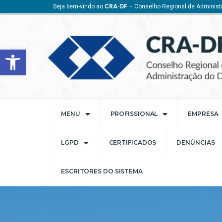
Seja bem-vindo ao
CRA-DF
– Conselho Regional de Administr
Barra de Ferramentas Aberta
MENU
PROFISSIONAL
EMPRESA
LGPD
CERTIFICADOS
DENÚNCIAS
ESCRITORES DO SISTEMA