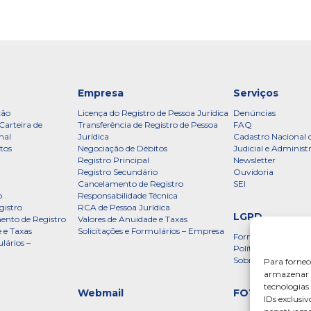
Empresa
Serviços
ção
Licença do Registro de Pessoa Jurídica
Denúncias
Carteira de
Transferência de Registro de Pessoa
FAQ
nal
Jurídica
Cadastro Nacional 
tos
Negociação de Débitos
Judicial e Administ
Registro Principal
Newsletter
Registro Secundário
Ouvidoria
Cancelamento de Registro
SEI
o
Responsabilidade Técnica
gistro
RCA de Pessoa Jurídica
LGPD
ento de Registro
Valores de Anuidade e Taxas
 e Taxas
Solicitações e Formulários – Empresa
Formulário
lários –
Política de Privac
Sobre a LGPD
Para fornec
armazenar e
tecnologia
Webmail
FOTOS
IDs exclusiv