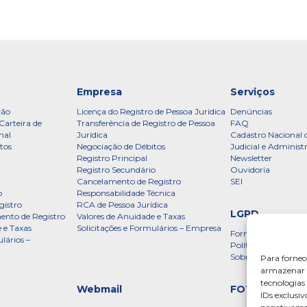
Empresa
Serviços
ção
Licença do Registro de Pessoa Jurídica
Denúncias
Carteira de
Transferência de Registro de Pessoa
FAQ
nal
Jurídica
Cadastro Nacional 
tos
Negociação de Débitos
Judicial e Administ
Registro Principal
Newsletter
Registro Secundário
Ouvidoria
Cancelamento de Registro
SEI
o
Responsabilidade Técnica
gistro
RCA de Pessoa Jurídica
LGPD
ento de Registro
Valores de Anuidade e Taxas
 e Taxas
Solicitações e Formulários – Empresa
Formulário
lários –
Política de Privac
Sobre a LGPD
Para fornec
armazenar e
tecnologia
Webmail
FOTOS
IDs exclusiv