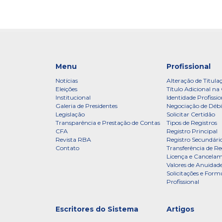
Menu
Profissional
Notícias
Alteração de Titula
Eleições
Título Adicional na 
Institucional
Identidade Profissio
Galeria de Presidentes
Negociação de Débi
Legislação
Solicitar Certidão
Transparência e Prestação de Contas
Tipos de Registros
CFA
Registro Principal
Revista RBA
Registro Secundári
Contato
Transferência de Re
Licença e Cancelam
Valores de Anuidade
Solicitações e Formu
Profissional
Escritores do Sistema
Artigos