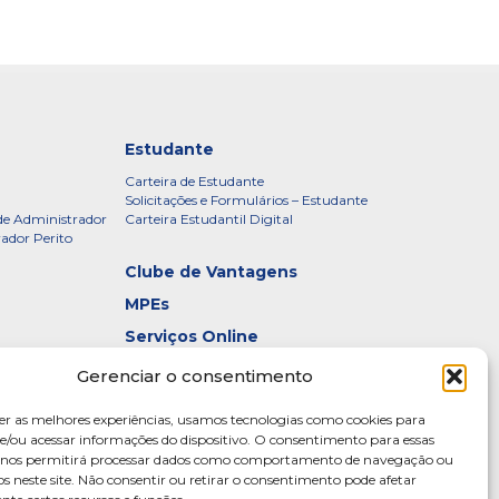
Estudante
Carteira de Estudante
Solicitações e Formulários – Estudante
de Administrador
Carteira Estudantil Digital
rador Perito
Clube de Vantagens
MPEs
Serviços Online
Certificados
Gerenciar o consentimento
idade – CRADF
Denúncias
er as melhores experiências, usamos tecnologias como cookies para
Galeria de Presidentes
/ou acessar informações do dispositivo. O consentimento para essas
s nos permitirá processar dados como comportamento de navegação ou
Diretoria
os neste site. Não consentir ou retirar o consentimento pode afetar