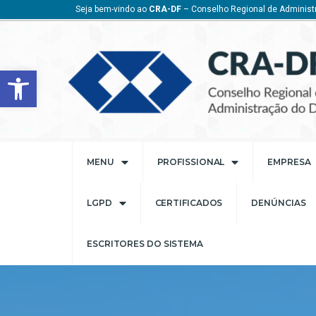
Seja bem-vindo ao
CRA-DF
– Conselho Regional de Administr
Barra de Ferramentas Aberta
MENU
PROFISSIONAL
EMPRESA
LGPD
CERTIFICADOS
DENÚNCIAS
ESCRITORES DO SISTEMA