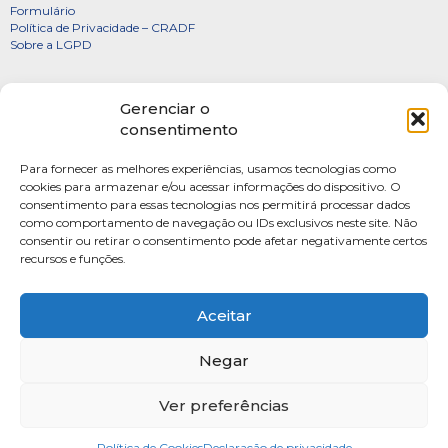
Formulário
Política de Privacidade – CRADF
Sobre a LGPD
Certificados
Gerenciar o
Denúncias
consentimento
Galeria de Presidentes
Para fornecer as melhores experiências, usamos tecnologias como
Diretoria
cookies para armazenar e/ou acessar informações do dispositivo. O
consentimento para essas tecnologias nos permitirá processar dados
FOTOS
como comportamento de navegação ou IDs exclusivos neste site. Não
Webmail
consentir ou retirar o consentimento pode afetar negativamente certos
recursos e funções.
Artigos
Escritores do Sistema
Aceitar
Negar
Ver preferências
SAUS Quadra 06, Bloco K, Ed.Belvedere sala 201 Asa Sul Brasilia-DF CEP: 70070-
915
Política de Cookies
Fone: (61) 4009-3333 Seg-Sex 9h às 17h
Declaração de privacidade