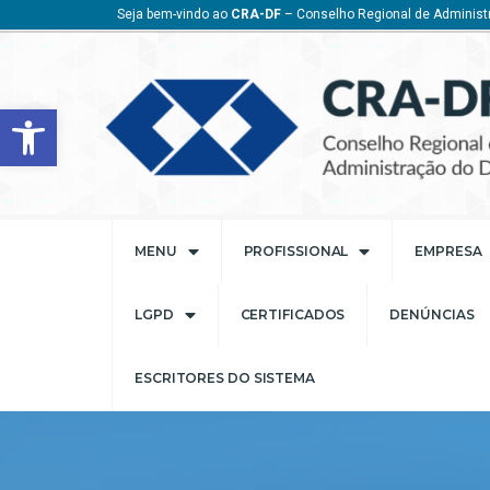
Seja bem-vindo ao
CRA-DF
– Conselho Regional de Administr
Barra de Ferramentas Aberta
MENU
PROFISSIONAL
EMPRESA
LGPD
CERTIFICADOS
DENÚNCIAS
ESCRITORES DO SISTEMA