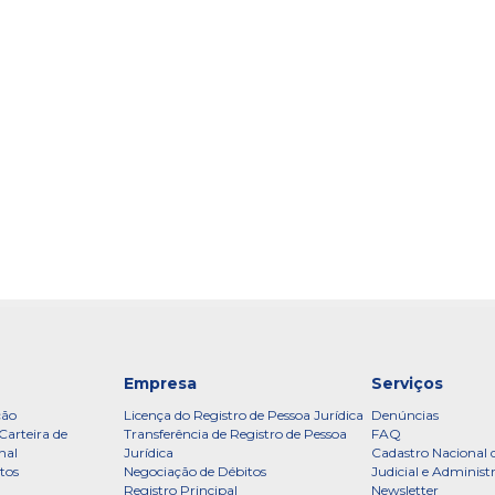
Empresa
Serviços
ção
Licença do Registro de Pessoa Jurídica
Denúncias
Carteira de
Transferência de Registro de Pessoa
FAQ
nal
Jurídica
Cadastro Nacional 
tos
Negociação de Débitos
Judicial e Administ
Registro Principal
Newsletter