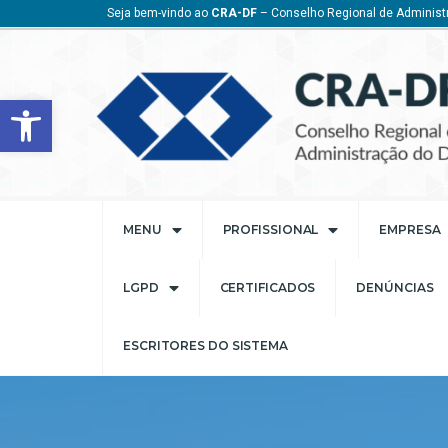
Seja bem-vindo ao
CRA-DF
– Conselho Regional de Administr
Barra de Ferramentas Aberta
MENU
PROFISSIONAL
EMPRESA
LGPD
CERTIFICADOS
DENÚNCIAS
ESCRITORES DO SISTEMA