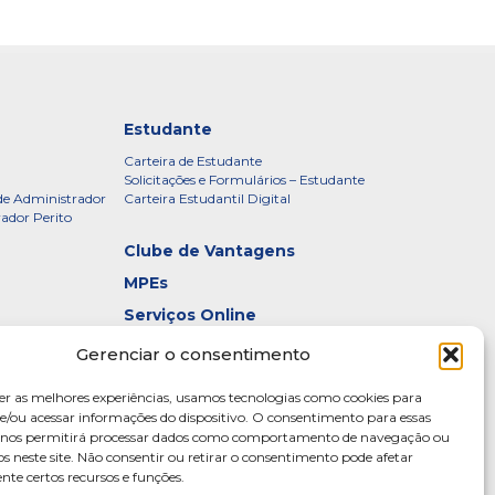
Estudante
Carteira de Estudante
Solicitações e Formulários – Estudante
de Administrador
Carteira Estudantil Digital
rador Perito
Clube de Vantagens
MPEs
Serviços Online
Certificados
Gerenciar o consentimento
idade – CRADF
Denúncias
er as melhores experiências, usamos tecnologias como cookies para
Galeria de Presidentes
/ou acessar informações do dispositivo. O consentimento para essas
s nos permitirá processar dados como comportamento de navegação ou
Diretoria
os neste site. Não consentir ou retirar o consentimento pode afetar
te certos recursos e funções.