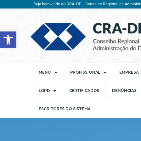
Seja bem-vindo ao
CRA-DF
– Conselho Regional de Administr
Barra de Ferramentas Aberta
MENU
PROFISSIONAL
EMPRESA
LGPD
CERTIFICADOS
DENÚNCIAS
ESCRITORES DO SISTEMA