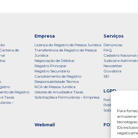
Empresa
Serviços
ção
Licença do Registro de Pessoa Jurídica
Denúncias
Carteira de
Transferência de Registro de Pessoa
FAQ
nal
Jurídica
Cadastro Nacional 
tos
Negociação de Débitos
Judicial e Administ
Registro Principal
Newsletter
Registro Secundário
Ouvidoria
Cancelamento de Registro
SEI
o
Responsabilidade Técnica
gistro
RCA de Pessoa Jurídica
LGPD
ento de Registro
Valores de Anuidade e Taxas
 e Taxas
Solicitações e Formulários – Empresa
Formulário
lários –
Política de Privac
Sobre a LGPD
Para fornec
armazenar e
tecnologia
Webmail
FOTOS
IDs exclusiv
negativamen