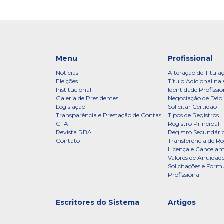
Menu
Profissional
Notícias
Alteração de Titula
Eleições
Título Adicional na 
Institucional
Identidade Profissio
Galeria de Presidentes
Negociação de Débi
Legislação
Solicitar Certidão
Transparência e Prestação de Contas
Tipos de Registros
CFA
Registro Principal
Revista RBA
Registro Secundári
Contato
Transferência de Re
Licença e Cancelam
Valores de Anuidade
Solicitações e Formu
Profissional
Escritores do Sistema
Artigos