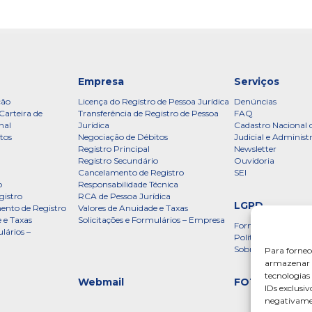
Empresa
Serviços
ção
Licença do Registro de Pessoa Jurídica
Denúncias
Carteira de
Transferência de Registro de Pessoa
FAQ
nal
Jurídica
Cadastro Nacional 
tos
Negociação de Débitos
Judicial e Administ
Registro Principal
Newsletter
Registro Secundário
Ouvidoria
Cancelamento de Registro
SEI
o
Responsabilidade Técnica
gistro
RCA de Pessoa Jurídica
LGPD
ento de Registro
Valores de Anuidade e Taxas
 e Taxas
Solicitações e Formulários – Empresa
Formulário
lários –
Política de Privac
Sobre a LGPD
Para fornec
armazenar e
tecnologia
Webmail
FOTOS
IDs exclusiv
negativamen