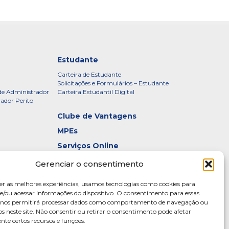
Estudante
Carteira de Estudante
Solicitações e Formulários – Estudante
de Administrador
Carteira Estudantil Digital
rador Perito
Clube de Vantagens
MPEs
Serviços Online
Certificados
Gerenciar o consentimento
idade – CRADF
Denúncias
er as melhores experiências, usamos tecnologias como cookies para
Galeria de Presidentes
/ou acessar informações do dispositivo. O consentimento para essas
s nos permitirá processar dados como comportamento de navegação ou
Diretoria
os neste site. Não consentir ou retirar o consentimento pode afetar
te certos recursos e funções.