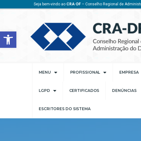
Seja bem-vindo ao
CRA-DF
– Conselho Regional de Administr
Barra de Ferramentas Aberta
MENU
PROFISSIONAL
EMPRESA
LGPD
CERTIFICADOS
DENÚNCIAS
ESCRITORES DO SISTEMA