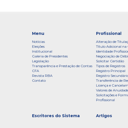
Menu
Profissional
Notícias
Alteração de Titula
Eleições
Título Adicional na 
Institucional
Identidade Profissio
Galeria de Presidentes
Negociação de Débi
Legislação
Solicitar Certidão
Transparência e Prestação de Contas
Tipos de Registros
CFA
Registro Principal
Revista RBA
Registro Secundári
Contato
Transferência de Re
Licença e Cancelam
Valores de Anuidade
Solicitações e Formu
Profissional
Escritores do Sistema
Artigos