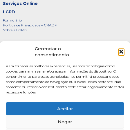
Serviços Online
LGPD
Formulário
Política de Privacidade – CRADF
Sobre a LGPD
Certificados
Gerenciar o
Denúncias
consentimento
Galeria de Presidentes
Para fornecer as melhores experiências, usamos tecnologias como
Diretoria
cookies para armazenar e/ou acessar informações do dispositivo. O
consentimento para essas tecnologias nos permitirá processar dados
FOTOS
como comportamento de navegação ou IDs exclusivos neste site. Não
Webmail
consentir ou retirar o consentimento pode afetar negativamente certos
recursos e funções.
Artigos
Escritores do Sistema
Aceitar
Negar