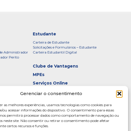
Estudante
Carteira de Estudante
Solicitações e Formulários – Estudante
de Administrador
Carteira Estudantil Digital
rador Perito
Clube de Vantagens
MPEs
Serviços Online
Certificados
Gerenciar o consentimento
idade – CRADF
Denúncias
er as melhores experiências, usamos tecnologias como cookies para
Galeria de Presidentes
/ou acessar informações do dispositivo. O consentimento para essas
s nos permitirá processar dados como comportamento de navegação ou
Diretoria
os neste site. Não consentir ou retirar o consentimento pode afetar
te certos recursos e funções.