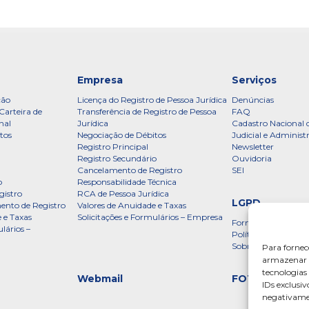
Empresa
Serviços
ção
Licença do Registro de Pessoa Jurídica
Denúncias
Carteira de
Transferência de Registro de Pessoa
FAQ
nal
Jurídica
Cadastro Nacional 
tos
Negociação de Débitos
Judicial e Administ
Registro Principal
Newsletter
Registro Secundário
Ouvidoria
Cancelamento de Registro
SEI
o
Responsabilidade Técnica
gistro
RCA de Pessoa Jurídica
LGPD
ento de Registro
Valores de Anuidade e Taxas
 e Taxas
Solicitações e Formulários – Empresa
Formulário
lários –
Política de Privac
Sobre a LGPD
Para fornec
armazenar e
tecnologia
Webmail
FOTOS
IDs exclusiv
negativamen