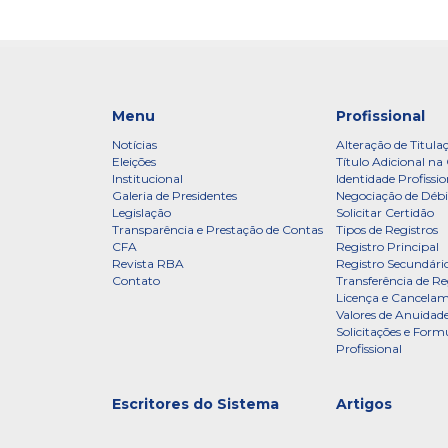
Menu
Profissional
Notícias
Alteração de Titula
Eleições
Título Adicional na 
Institucional
Identidade Profissio
Galeria de Presidentes
Negociação de Débi
Legislação
Solicitar Certidão
Transparência e Prestação de Contas
Tipos de Registros
CFA
Registro Principal
Revista RBA
Registro Secundári
Contato
Transferência de Re
Licença e Cancelam
Valores de Anuidade
Solicitações e Formu
Profissional
Escritores do Sistema
Artigos