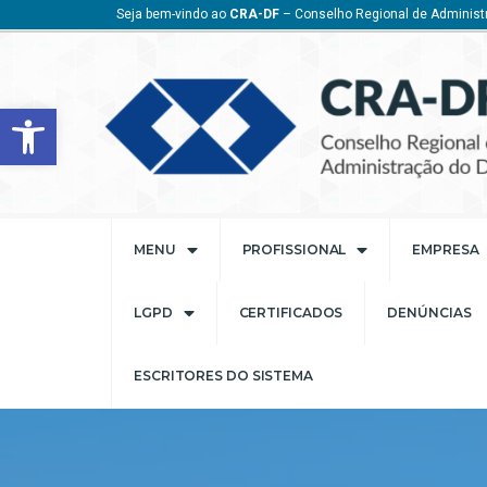
Seja bem-vindo ao
CRA-DF
– Conselho Regional de Administr
Barra de Ferramentas Aberta
MENU
PROFISSIONAL
EMPRESA
LGPD
CERTIFICADOS
DENÚNCIAS
ESCRITORES DO SISTEMA