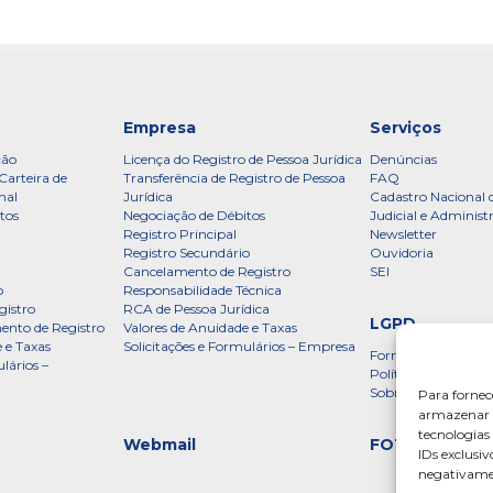
Empresa
Serviços
ção
Licença do Registro de Pessoa Jurídica
Denúncias
Carteira de
Transferência de Registro de Pessoa
FAQ
nal
Jurídica
Cadastro Nacional 
tos
Negociação de Débitos
Judicial e Administ
Registro Principal
Newsletter
Registro Secundário
Ouvidoria
Cancelamento de Registro
SEI
o
Responsabilidade Técnica
gistro
RCA de Pessoa Jurídica
LGPD
ento de Registro
Valores de Anuidade e Taxas
 e Taxas
Solicitações e Formulários – Empresa
Formulário
lários –
Política de Privac
Sobre a LGPD
Para fornec
armazenar e
tecnologia
Webmail
FOTOS
IDs exclusiv
negativamen