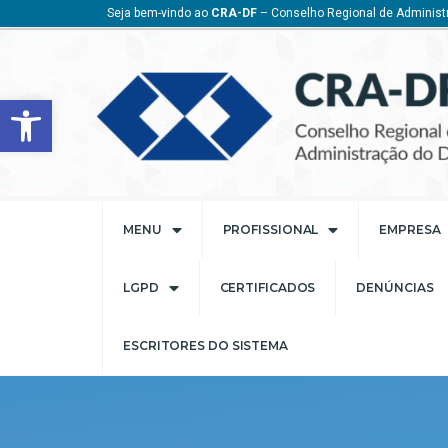
Seja bem-vindo ao
CRA-DF
– Conselho Regional de Administr
Barra de Ferramentas Aberta
MENU
PROFISSIONAL
EMPRESA
LGPD
CERTIFICADOS
DENÚNCIAS
ESCRITORES DO SISTEMA