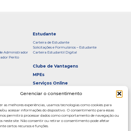
Estudante
Carteira de Estudante
Solicitações e Formulários – Estudante
de Administrador
Carteira Estudantil Digital
rador Perito
Clube de Vantagens
MPEs
Serviços Online
Certificados
Gerenciar o consentimento
idade – CRADF
Denúncias
er as melhores experiências, usamos tecnologias como cookies para
Galeria de Presidentes
/ou acessar informações do dispositivo. O consentimento para essas
s nos permitirá processar dados como comportamento de navegação ou
Diretoria
os neste site. Não consentir ou retirar o consentimento pode afetar
te certos recursos e funções.