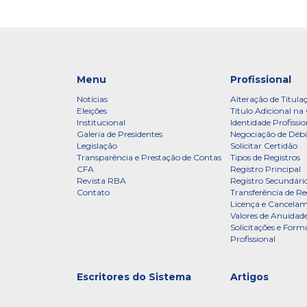
Menu
Profissional
Notícias
Alteração de Titula
Eleições
Título Adicional na 
Institucional
Identidade Profissio
Galeria de Presidentes
Negociação de Débi
Legislação
Solicitar Certidão
Transparência e Prestação de Contas
Tipos de Registros
CFA
Registro Principal
Revista RBA
Registro Secundári
Contato
Transferência de Re
Licença e Cancelam
Valores de Anuidade
Solicitações e Formu
Profissional
Escritores do Sistema
Artigos