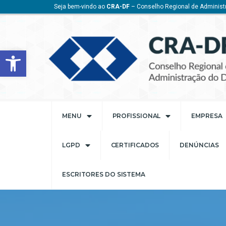
Seja bem-vindo ao
CRA-DF
– Conselho Regional de Administr
Barra de Ferramentas Aberta
MENU
PROFISSIONAL
EMPRESA
LGPD
CERTIFICADOS
DENÚNCIAS
ESCRITORES DO SISTEMA