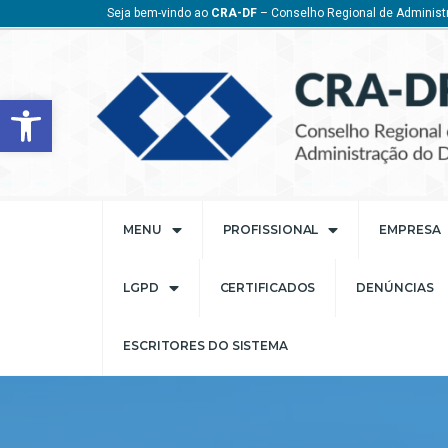
Seja bem-vindo ao
CRA-DF
– Conselho Regional de Administr
Barra de Ferramentas Aberta
MENU
PROFISSIONAL
EMPRESA
LGPD
CERTIFICADOS
DENÚNCIAS
ESCRITORES DO SISTEMA