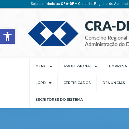
Seja bem-vindo ao
CRA-DF
– Conselho Regional de Administr
Barra de Ferramentas Aberta
MENU
PROFISSIONAL
EMPRESA
LGPD
CERTIFICADOS
DENÚNCIAS
ESCRITORES DO SISTEMA