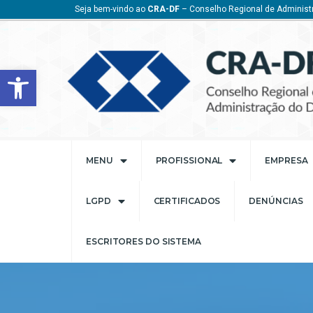
Seja bem-vindo ao
CRA-DF
– Conselho Regional de Administr
Barra de Ferramentas Aberta
MENU
PROFISSIONAL
EMPRESA
LGPD
CERTIFICADOS
DENÚNCIAS
ESCRITORES DO SISTEMA