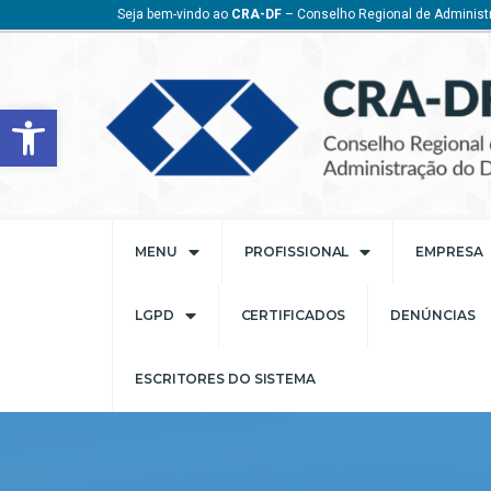
Seja bem-vindo ao
CRA-DF
– Conselho Regional de Administr
Barra de Ferramentas Aberta
MENU
PROFISSIONAL
EMPRESA
LGPD
CERTIFICADOS
DENÚNCIAS
ESCRITORES DO SISTEMA