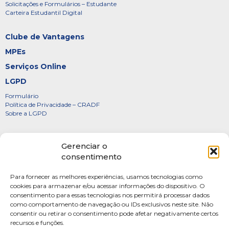
Solicitações e Formulários – Estudante
Carteira Estudantil Digital
Clube de Vantagens
MPEs
Serviços Online
LGPD
Formulário
Política de Privacidade – CRADF
Sobre a LGPD
Certificados
Gerenciar o
Denúncias
consentimento
Galeria de Presidentes
Para fornecer as melhores experiências, usamos tecnologias como
Diretoria
cookies para armazenar e/ou acessar informações do dispositivo. O
consentimento para essas tecnologias nos permitirá processar dados
FOTOS
como comportamento de navegação ou IDs exclusivos neste site. Não
Webmail
consentir ou retirar o consentimento pode afetar negativamente certos
recursos e funções.
Artigos