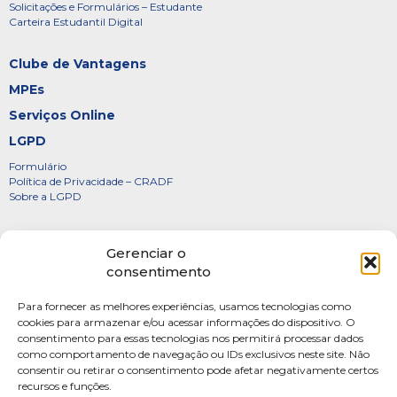
Solicitações e Formulários – Estudante
Carteira Estudantil Digital
Clube de Vantagens
MPEs
Serviços Online
LGPD
Formulário
Política de Privacidade – CRADF
Sobre a LGPD
Certificados
Gerenciar o
Denúncias
consentimento
Galeria de Presidentes
Para fornecer as melhores experiências, usamos tecnologias como
Diretoria
cookies para armazenar e/ou acessar informações do dispositivo. O
consentimento para essas tecnologias nos permitirá processar dados
FOTOS
como comportamento de navegação ou IDs exclusivos neste site. Não
Webmail
consentir ou retirar o consentimento pode afetar negativamente certos
recursos e funções.
Artigos