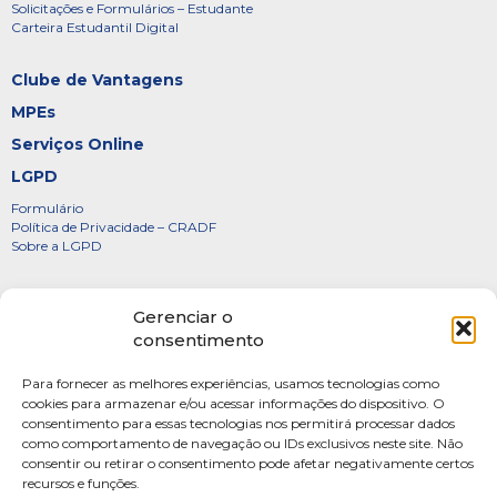
Solicitações e Formulários – Estudante
Carteira Estudantil Digital
Clube de Vantagens
MPEs
Serviços Online
LGPD
Formulário
Política de Privacidade – CRADF
Sobre a LGPD
Certificados
Gerenciar o
Denúncias
consentimento
Galeria de Presidentes
Para fornecer as melhores experiências, usamos tecnologias como
Diretoria
cookies para armazenar e/ou acessar informações do dispositivo. O
consentimento para essas tecnologias nos permitirá processar dados
FOTOS
como comportamento de navegação ou IDs exclusivos neste site. Não
Webmail
consentir ou retirar o consentimento pode afetar negativamente certos
recursos e funções.
Artigos