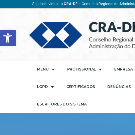
Seja bem-vindo ao
CRA-DF
– Conselho Regional de Administr
Barra de Ferramentas Aberta
MENU
PROFISSIONAL
EMPRESA
LGPD
CERTIFICADOS
DENÚNCIAS
ESCRITORES DO SISTEMA