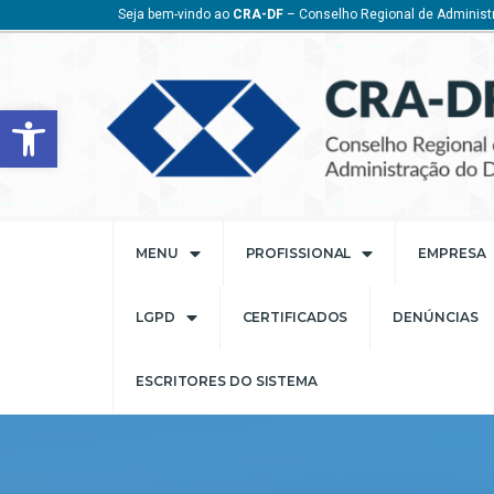
Seja bem-vindo ao
CRA-DF
– Conselho Regional de Administr
Barra de Ferramentas Aberta
MENU
PROFISSIONAL
EMPRESA
LGPD
CERTIFICADOS
DENÚNCIAS
ESCRITORES DO SISTEMA