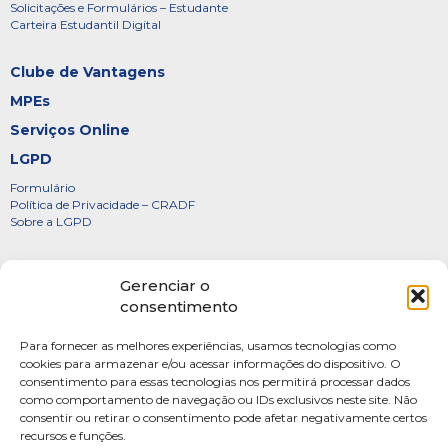
Solicitações e Formulários – Estudante
Carteira Estudantil Digital
Clube de Vantagens
MPEs
Serviços Online
LGPD
Formulário
Política de Privacidade – CRADF
Sobre a LGPD
Certificados
Gerenciar o
Denúncias
consentimento
Galeria de Presidentes
Para fornecer as melhores experiências, usamos tecnologias como
Diretoria
cookies para armazenar e/ou acessar informações do dispositivo. O
consentimento para essas tecnologias nos permitirá processar dados
FOTOS
como comportamento de navegação ou IDs exclusivos neste site. Não
Webmail
consentir ou retirar o consentimento pode afetar negativamente certos
recursos e funções.
Artigos