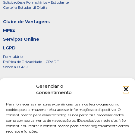
Solicitações e Formulários – Estudante
Carteira Estudantil Digital
Clube de Vantagens
MPEs
Serviços Online
LGPD
Formulário
Política de Privacidade – CRADF
Sobre a LGPD
Certificados
Gerenciar o
Denúncias
consentimento
Galeria de Presidentes
Para fornecer as melhores experiências, usamos tecnologias como
Diretoria
cookies para armazenar e/ou acessar informações do dispositivo. O
consentimento para essas tecnologias nos permitirá processar dados
FOTOS
como comportamento de navegação ou IDs exclusivos neste site. Não
Webmail
consentir ou retirar o consentimento pode afetar negativamente certos
recursos e funções.
Artigos