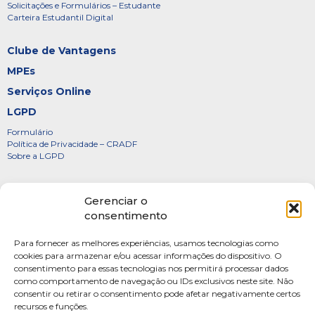
Solicitações e Formulários – Estudante
Carteira Estudantil Digital
Clube de Vantagens
MPEs
Serviços Online
LGPD
Formulário
Política de Privacidade – CRADF
Sobre a LGPD
Certificados
Gerenciar o
Denúncias
consentimento
Galeria de Presidentes
Para fornecer as melhores experiências, usamos tecnologias como
Diretoria
cookies para armazenar e/ou acessar informações do dispositivo. O
consentimento para essas tecnologias nos permitirá processar dados
FOTOS
como comportamento de navegação ou IDs exclusivos neste site. Não
Webmail
consentir ou retirar o consentimento pode afetar negativamente certos
recursos e funções.
Artigos