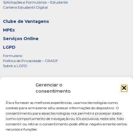
Solicitações e Formulários – Estudante
Carteira Estudantil Digital
Clube de Vantagens
MPEs
Serviços Online
LGPD
Formulário
Política de Privacidade – CRADF
Sobre a LGPD
Certificados
Gerenciar o
Denúncias
consentimento
Galeria de Presidentes
Para fornecer as melhores experiências, usamos tecnologias como
Diretoria
cookies para armazenar e/ou acessar informações do dispositivo. O
consentimento para essas tecnologias nos permitirá processar dados
FOTOS
como comportamento de navegação ou IDs exclusivos neste site. Não
Webmail
consentir ou retirar o consentimento pode afetar negativamente certos
recursos e funções.
Artigos